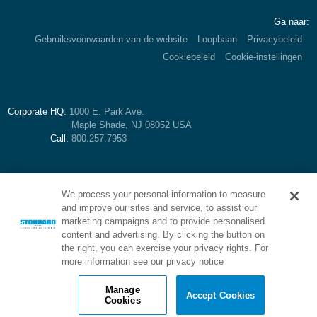
Ga naar:
Gebruiksvoorwaarden van de website
Loopbaan
Privacybeleid
Cookiebeleid
Cookie-instellingen
Corporate HQ:
1000 E. Park Ave.
Maple Shade, NJ 08052 USA
Call:
800.257.7953
We process your personal information to measure
and improve our sites and service, to assist our
marketing campaigns and to provide personalised
content and advertising. By clicking the button on
the right, you can exercise your privacy rights. For
more information see our privacy notice
Brand of Stonhard:
Manage
Accept Cookies
Cookies