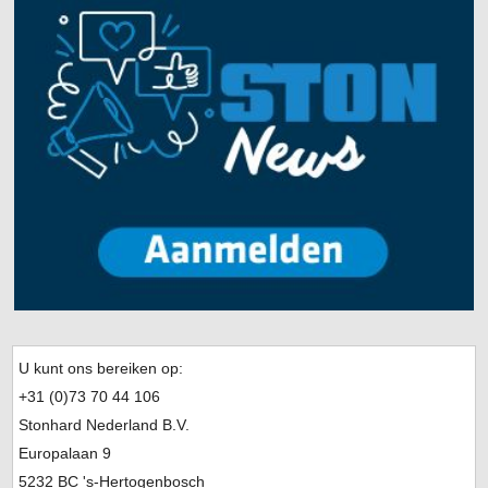
U kunt ons bereiken op:
+31 (0)73 70 44 106
Stonhard Nederland B.V.
Europalaan 9
5232 BC 's-Hertogenbosch